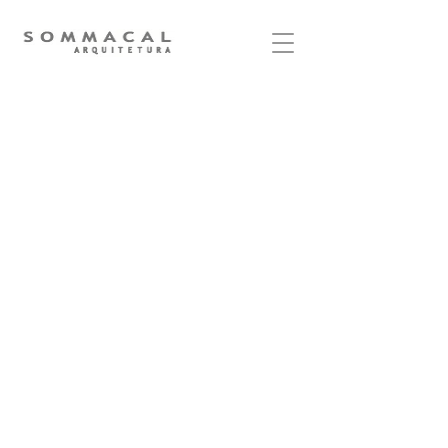
SOMMACAL ARQUITETURA
arquitetura, arquitetos, Sommacal, sommacal
arquitetura, augusto sommacal, carla